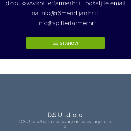
d.o.o., www.spillerfarmer.hr ili pošaljite email
na info@16meridijan.hr ili
info@spillerfarmer.hr
STANOVI
D.S.U., d. o. o.
D.S.U., družba za svetovanje in upravljanje, d. o.
o.