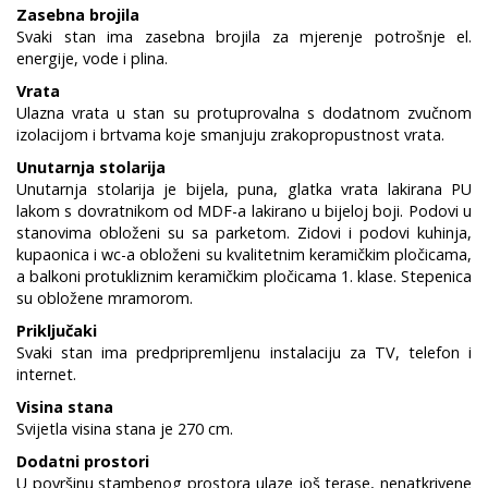
Zasebna brojila
Svaki stan ima zasebna brojila za mjerenje potrošnje el.
energije, vode i plina.
Vrata
Ulazna vrata u stan su protuprovalna s dodatnom zvučnom
izolacijom i brtvama koje smanjuju zrakopropustnost vrata.
Unutarnja stolarija
Unutarnja stolarija je bijela, puna, glatka vrata lakirana PU
lakom s dovratnikom od MDF-a lakirano u bijeloj boji. Podovi u
stanovima obloženi su sa parketom. Zidovi i podovi kuhinja,
kupaonica i wc-a obloženi su kvalitetnim keramičkim pločicama,
a balkoni protukliznim keramičkim pločicama 1. klase. Stepenica
su obložene mramorom.
Priključaki
Svaki stan ima predpripremljenu instalaciju za TV, telefon i
internet.
Visina stana
Svijetla visina stana je 270 cm.
Dodatni prostori
U površinu stambenog prostora ulaze još terase, nenatkrivene