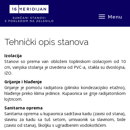
Menu
Tehnički opis stanova
Izolacija
Stanovi so prema van obloženi toplinskom izolacijom od 10
cm, vanjska stolarija je izvedena od PVC-a, stakla su dvoslojna,
IZO.
Grijanje i hlađenje
Grijanje je pomoću radijatora (plinsko kondezacijsko etažno),
hlađenje preko klima jedinice. Kupaonica se grije radijatorskom
lojtricom.
Sanitarna oprema
Sanitarna oprema u kupaonica sadržava kadu (zavisi od stana),
slavinu za kadu sa tuš setom, umivaonik sa slavinom, bide
(zavisi od stana), školjku s ugradbenim vodokotlićem.