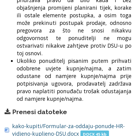
pridržava pravo da bilo kada i bez
objašnjenja promijeni planirani tijek, korake
ili ostale elemente postupka, a osim toga
može prekinuti postupak prodaje, odnosno
pregovora za što ne snosi nikakvu
odgovornost te ponuditelji ne mogu
ostvarivati nikakve zahtjeve protiv DSU-u po
toj osnovi.
Ukoliko ponuditelj pisanim putem prihvati
odobrene uvjete kupnje/najma, a zatim
odustane od namjere kupnje/najma prije
potpisivanja ugovora, prodavatelj zadržava
pravo naplatiti ponuđaču trošak odustajanja
od namjere kupnje/najma.
Prenesi datoteke
kako-kupiti/Formular-za-oddaju-ponude-HR-
vidjeno-kupljeno-DSU.docx
DOCX 45 kb