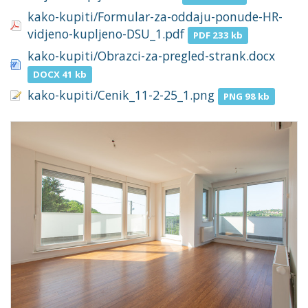
kako-kupiti/Formular-za-oddaju-ponude-HR-
vidjeno-kupljeno-DSU_1.pdf
PDF 233 kb
kako-kupiti/Obrazci-za-pregled-strank.docx
DOCX 41 kb
kako-kupiti/Cenik_11-2-25_1.png
PNG 98 kb