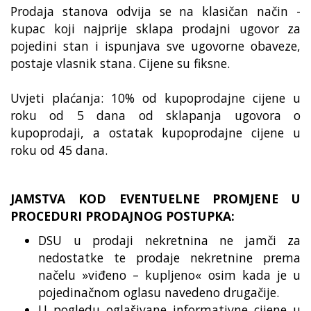
Prodaja stanova odvija se na klasičan način -
kupac koji najprije sklapa prodajni ugovor za
pojedini stan i ispunjava sve ugovorne obaveze,
postaje vlasnik stana. Cijene su fiksne.
Uvjeti plaćanja: 10% od kupoprodajne cijene u
roku od 5 dana od sklapanja ugovora o
kupoprodaji, a ostatak kupoprodajne cijene u
roku od 45 dana.
JAMSTVA KOD EVENTUELNE PROMJENE U
PROCEDURI PRODAJNOG POSTUPKA:
DSU u prodaji nekretnina ne jamči za
nedostatke te prodaje nekretnine prema
načelu »viđeno – kupljeno« osim kada je u
pojedinačnom oglasu navedeno drugačije.
U pogledu oglašivane informativne cijene u