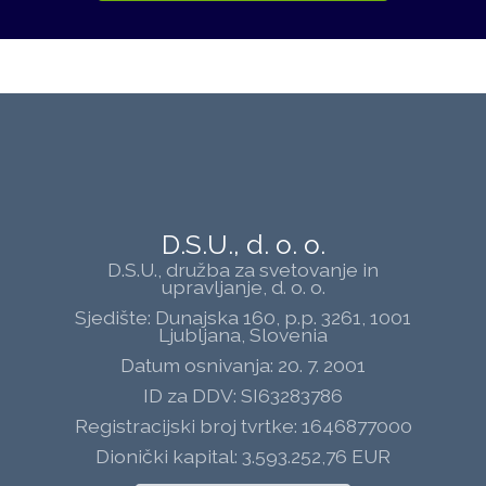
D.S.U., d. o. o.
D.S.U., družba za svetovanje in
upravljanje, d. o. o.
Sjedište: Dunajska 160, p.p. 3261, 1001
Ljubljana, Slovenia
Datum osnivanja: 20. 7. 2001
ID za DDV: SI63283786
Registracijski broj tvrtke: 1646877000
Dionički kapital: 3.593.252,76 EUR