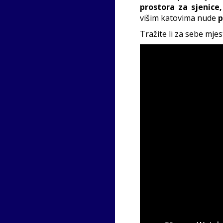
prostora za sjenice, 
višim katovima nude
p
Tražite li za sebe mje