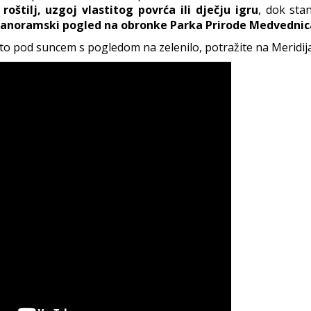
roštilj, uzgoj vlastitog povrća ili dječju igru
, dok sta
anoramski pogled na obronke Parka Prirode Medvednic
sto pod suncem s pogledom na zelenilo, potražite na Meridij