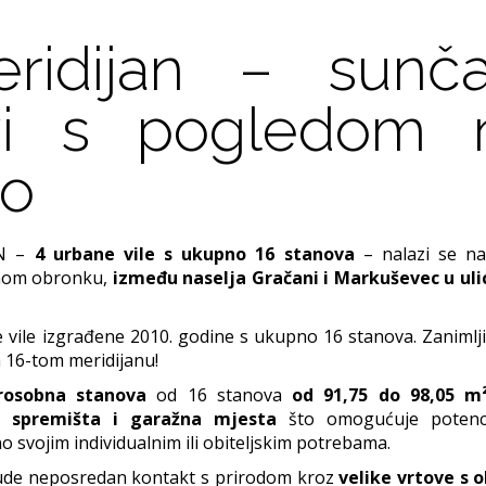
ridijan – sunča
vi s pogledom 
lo
AN –
4 urbane vile s ukupno 16 stanova
– nalazi se na
anom obronku,
između naselja Gračani i Markuševec u uli
e vile izgrađene 2010. godine s ukupno 16 stanova. Zanimlji
a 16-tom meridijanu!
erosobna stanova
od 16 stanova
od 91,75 do 98,05 m
u spremišta i garažna mjesta
što omogućuje potenci
 svojim individualnim ili obiteljskim potrebama.
nude neposredan kontakt s prirodom kroz
velike vrtove s 