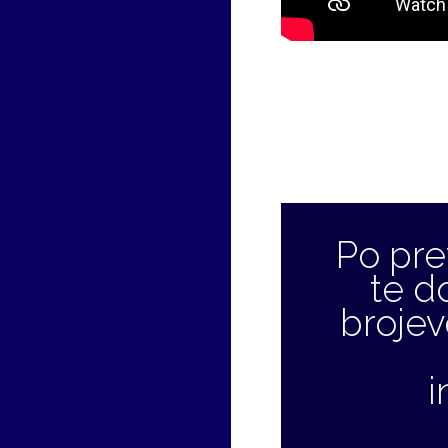
Po pr
te d
brojev
i