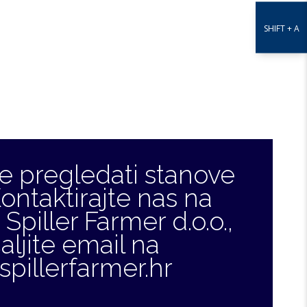
SHIFT + A
 pregledati stanove
ontaktirajte nas na
Spiller Farmer d.o.o.,
aljite email na
spillerfarmer.hr