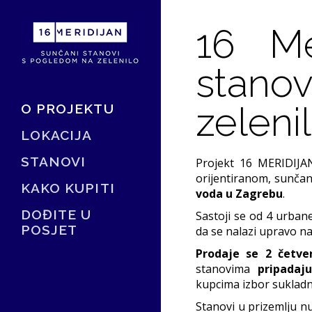
16 Me
stano
zeleni
O PROJEKTU
LOKACIJA
STANOVI
Projekt 16 MERIDIJ
orijentiranom, sunč
KAKO KUPITI
voda u Zagrebu
.
DOĐITE U
Sastoji se od 4 urban
POSJET
da se nalazi upravo n
Prodaje se 2 četv
stanovima
pripadaj
kupcima izbor sukladno
Stanovi u prizemlju 