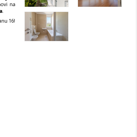
novi na
a
.
anu 16!