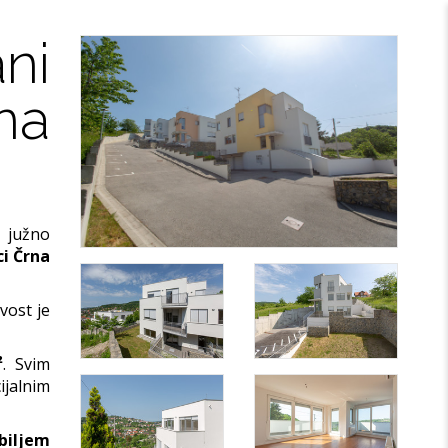
ni
na
 južno
ci Črna
vost je
²
. Svim
jalnim
obiljem