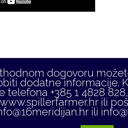
ethodnom dogovoru možete
obiti dodatne informacije. K
e telefona +385 1 4828 828, 
www.spillerfarmer.hr ili poš
nfo@16meridijan.hr ili info@